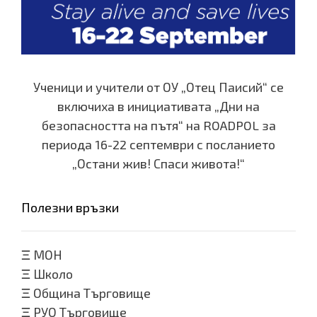
Ученици и учители от ОУ „Отец Паисий“ се
включиха в инициативата „Дни на
безопасността на пътя“ на ROADPOL за
периода 16-22 септември с посланието
„Остани жив! Спаси живота!“
Полезни връзки
Ξ
МОН
Ξ
Школо
Ξ
Община Търговище
Ξ
РУО Търговище