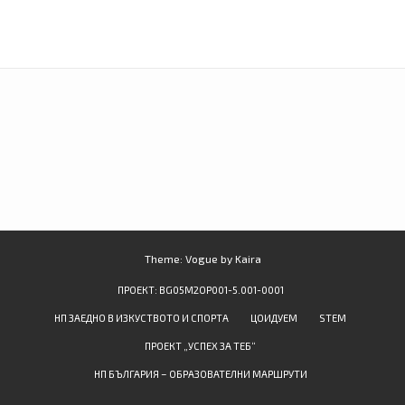
Theme: Vogue by
Kaira
ПРОЕКТ: BG05M2OP001-5.001-0001
НП ЗАЕДНО В ИЗКУСТВОТО И СПОРТА
ЦОИДУЕМ
STEM
ПРОЕКТ „УСПЕХ ЗА ТЕБ“
НП БЪЛГАРИЯ – ОБРАЗОВАТЕЛНИ МАРШРУТИ