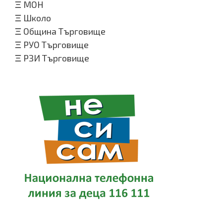
Ξ
МОН
Ξ
Школо
Ξ
Община Търговище
Ξ
РУО Търговище
Ξ
РЗИ Търговище