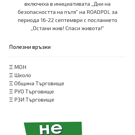
включиха в инициативата „Дни на
безопасността на пътя“ на ROADPOL за
периода 16-22 септември с посланието
„Остани жив! Спаси живота!“
Полезни връзки
Ξ
МОН
Ξ
Школо
Ξ
Община Търговище
Ξ
РУО Търговище
Ξ
РЗИ Търговище