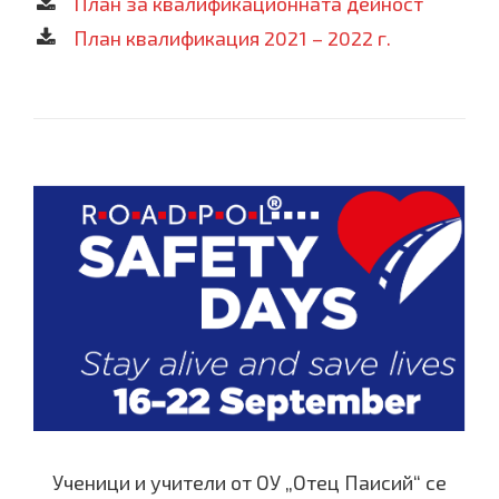
План за квалификационната дейност
План квалификация 2021 – 2022 г.
Ученици и учители от ОУ „Отец Паисий“ се